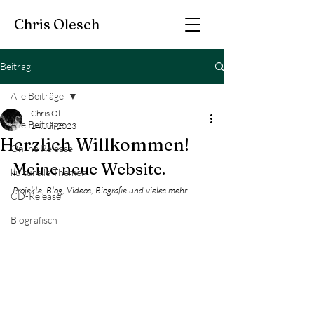
Chris Olesch
Beitrag
Alle Beiträge
Chris Ol.
Alle Beiträge
14. Juli 2023
Herzlich Willkommen!
Online Release
Meine neue Website.
kulturelle Themen
Projekte, Blog, Videos, Biografie und vieles mehr. 
CD-Release
Biografisch